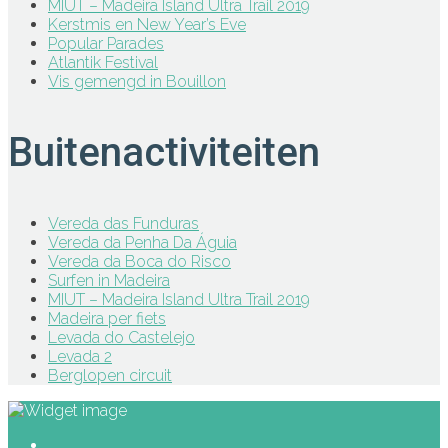
MIUT – Madeira Island Ultra Trail 2019
Kerstmis en New Year’s Eve
Popular Parades
Atlantik Festival
Vis gemengd in Bouillon
Buitenactiviteiten
Vereda das Funduras
Vereda da Penha Da Águia
Vereda da Boca do Risco
Surfen in Madeira
MIUT – Madeira Island Ultra Trail 2019
Madeira per fiets
Levada do Castelejo
Levada 2
Berglopen circuit