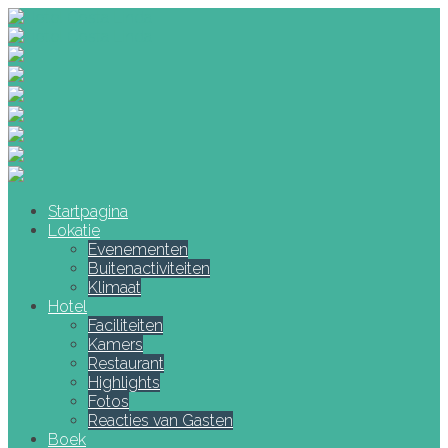
Startpagina
Lokatie
Evenementen
Buitenactiviteiten
Klimaat
Hotel
Faciliteiten
Kamers
Restaurant
Highlights
Fotos
Reacties van Gasten
Boek