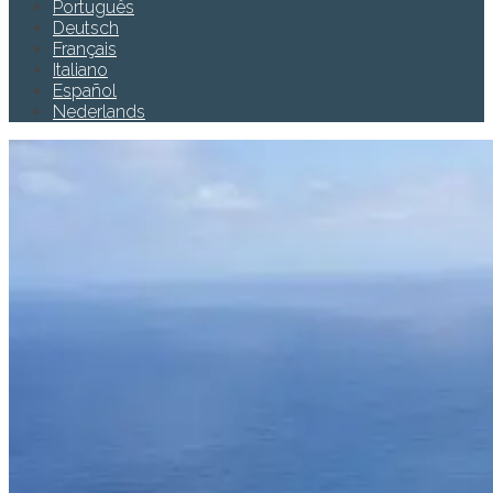
Português
Deutsch
Français
Italiano
Español
Nederlands