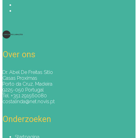
Over ons
Dr. Abel De Freitas Sitio
Casas Proximas
Porto da Cruz, Madeira
9225-050 Portugal
Tel. +351 291560080
costalinda@net.novis.pt
Onderzoeken
Startpagina