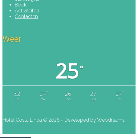
Boek
Activiteiten
Contacten
Weer
25
°
°
°
°
°
°
32
27
26
27
27
VR
ZA
ZO
MA
DI
Hotel Costa Linda ©
2026 - Developed by
Webdreams