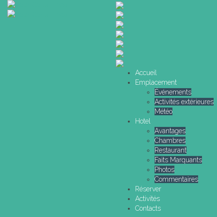
Accueil
Emplacement
Événements
Activités extérieures
Météo
Hotel
Avantages
Chambres
Restaurant
Faits Marquants
Photos
Commentaires
Réserver
Activités
Contacts