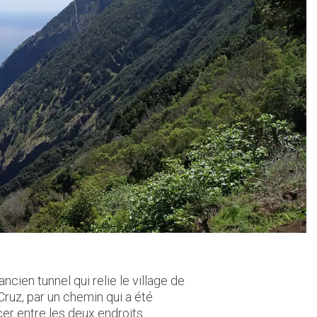
ncien tunnel qui relie le village de
ruz, par un chemin qui a été
cer entre les deux endroits.