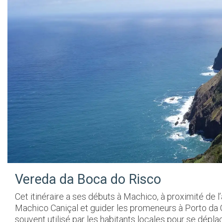
Vereda da Boca do Risco
Cet itinéraire a ses débuts à Machico, à proximité de l’a
Machico Caniçal et guider les promeneurs à Porto da C
souvent utilisé par les habitants locales pour se dépla