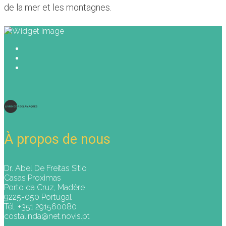
de la mer et les montagnes.
À propos de nous
Dr. Abel De Freitas Sitio
Casas Proximas
Porto da Cruz, Madère
9225-050 Portugal
Tél. +351 291560080
costalinda@net.novis.pt