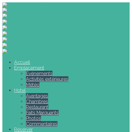
Accueil
Emplacement
Événements
Activités extérieures
Météo
Hotel
Avantages
Chambres
Restaurant
Faits Marquants
Photos
Commentaires
Réserver