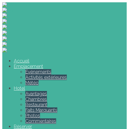
Accueil
Emplacement
Événements
Activités extérieures
Météo
Hotel
Avantages
Chambres
Restaurant
Faits Marquants
Photos
Commentaires
Réserver