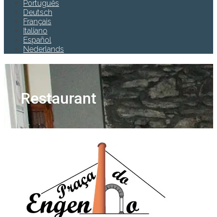
Português
Deutsch
Français
Italiano
Español
Nederlands
Restaurant