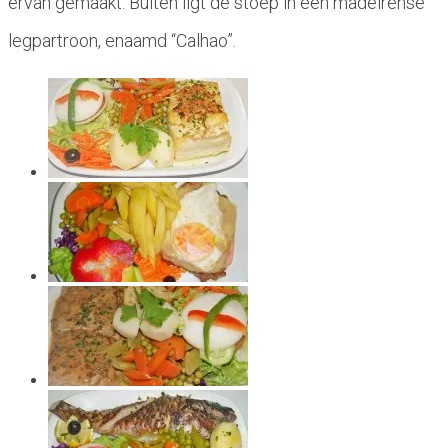
ervan gemaakt. Buiten ligt de stoep in een madeirense
legpartroon, enaamd “Calhao”.