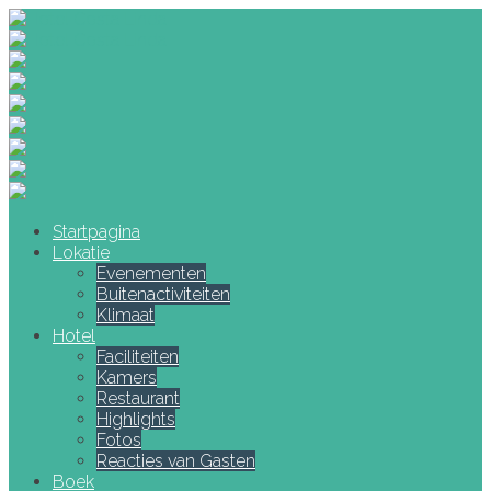
Startpagina
Lokatie
Evenementen
Buitenactiviteiten
Klimaat
Hotel
Faciliteiten
Kamers
Restaurant
Highlights
Fotos
Reacties van Gasten
Boek