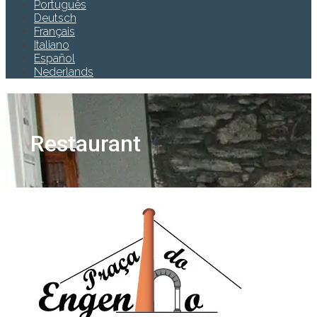
Português
Deutsch
Français
Italiano
Español
Nederlands
Restaurant