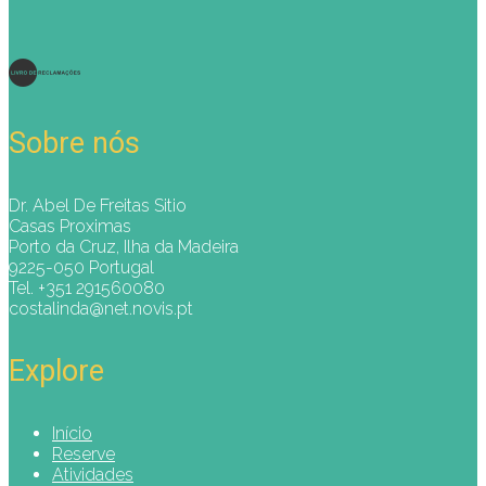
Sobre nós
Dr. Abel De Freitas Sitio
Casas Proximas
Porto da Cruz, Ilha da Madeira
9225-050 Portugal
Tel. +351 291560080
costalinda@net.novis.pt
Explore
Início
Reserve
Atividades