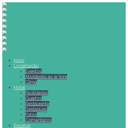
Início
Localização
Eventos
Atividades ao ar livre
Clima
Hotel
Facilidades
Quartos
Restaurante
Destaques
Fotos
Comentários
Reserve