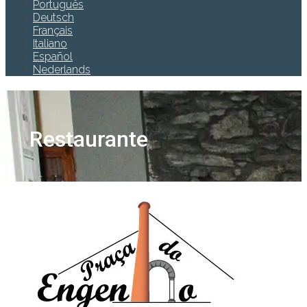
Português
Deutsch
Français
Italiano
Español
Nederlands
Restaurante