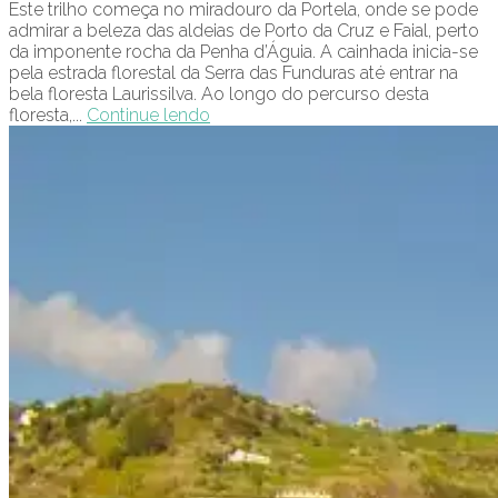
Este trilho começa no miradouro da Portela, onde se pode
admirar a beleza das aldeias de Porto da Cruz e Faial, perto
da imponente rocha da Penha d’Águia. A cainhada inicia-se
pela estrada florestal da Serra das Funduras até entrar na
bela floresta Laurissilva. Ao longo do percurso desta
floresta,...
Continue lendo