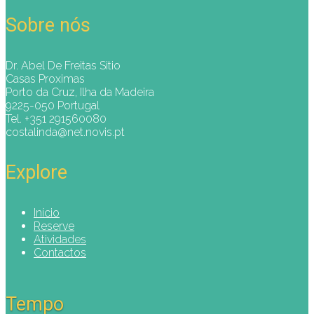
Sobre nós
Dr. Abel De Freitas Sitio
Casas Proximas
Porto da Cruz, Ilha da Madeira
9225-050 Portugal
Tel. +351 291560080
costalinda@net.novis.pt
Explore
Início
Reserve
Atividades
Contactos
Tempo