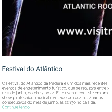
Festival do Atlântico
O Festival do Atlântico da Madeira é um dos mais recentes
eventos de entretenimento turístico, que se realizará entre 3
e 10 de junho, do dia 17 ao 24. Este evento consiste em um
show pirotécnico-musical realizado em quatro sábados
consecutivos do mês de junho, às 22h30 no cais da...
Continue lendo