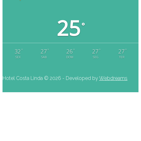
25
°
°
°
°
°
°
32
27
26
27
27
SEX
SAB
DOM
SEG
TER
Hotel Costa Linda ©
2026 - Developed by
Webdreams