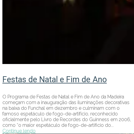
Festas de Natal e Fim de Ano
O Programa de Festas de Natal e Fim de Ano da Madeira
começam com a inauguração das iluminações decorativas
na baixa do Funchal em dezembro e culminam com o
famoso espetáculo de fogo-de-artifício, reconhecido
oficialmente pelo Livro de Recordes do Guinness em 2006,
como “o maior espetáculo de fogo-de-artificio do...
Continue lendo