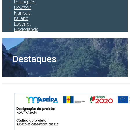
Português
Deutsch
Français
Italiano
Español
Nederlands
Destaques