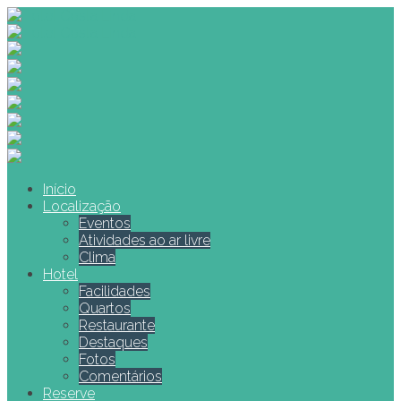
Início
Localização
Eventos
Atividades ao ar livre
Clima
Hotel
Facilidades
Quartos
Restaurante
Destaques
Fotos
Comentários
Reserve