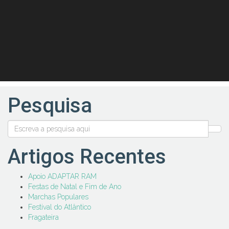
Pesquisa
Artigos Recentes
Apoio ADAPTAR RAM
Festas de Natal e Fim de Ano
Marchas Populares
Festival do Atlântico
Fragateira