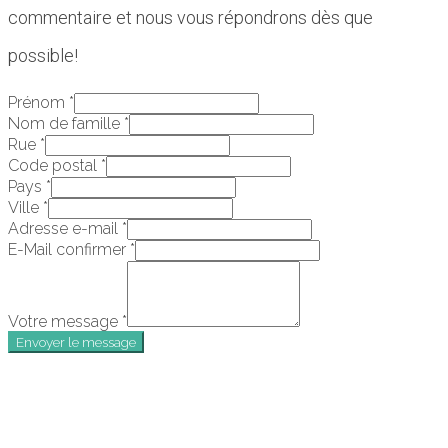
commentaire et nous vous répondrons dès que
possible!
Prénom
*
Nom de famille
*
Rue
*
Code postal
*
Pays
*
Ville
*
Adresse e-mail
*
E-Mail confirmer
*
Votre message
*