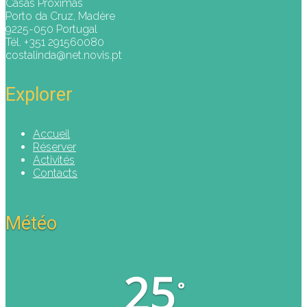
Casas Proximas
Porto da Cruz, Madère
9225-050 Portugal
Tél. +351 291560080
costalinda@net.novis.pt
Explorer
Accueil
Réserver
Activités
Contacts
Météo
25
°