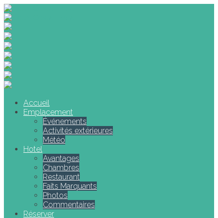
Accueil
Emplacement
Événements
Activités extérieures
Météo
Hotel
Avantages
Chambres
Restaurant
Faits Marquants
Photos
Commentaires
Réserver