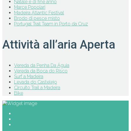
Natale e di fine anno
Marce Popolari
Madeira Atlantic Festival
Brodo di pesce misto
Portugal Trail Team in Porto da Cruz
Attività all’aria Aperta
Vereda da Penha Da Águia
Vereda da Boca do Risco
Surf a Madeira
Levada do Castelejo
Circuito Trail a Madeira
Bike