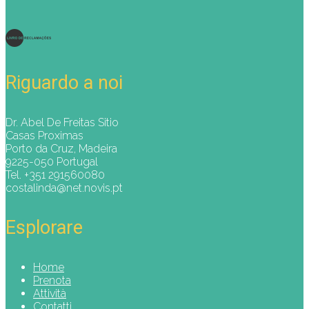
Riguardo a noi
Dr. Abel De Freitas Sitio
Casas Proximas
Porto da Cruz, Madeira
9225-050 Portugal
Tel. +351 291560080
costalinda@net.novis.pt
Esplorare
Home
Prenota
Attività
Contatti