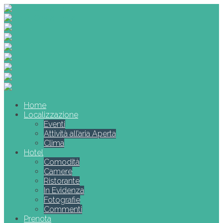
Home
Localizzazione
Eventi
Attività all’aria Aperta
Clima
Hotel
Comodità
Camere
Ristorante
In Evidenza
Fotografie
Commenti
Prenota