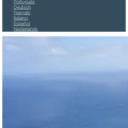
Português
Deutsch
Français
Italiano
Español
Nederlands