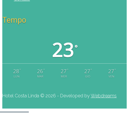
Tempo
23
°
°
°
°
°
°
28
26
27
27
27
LUN
MAR
MER
GIO
VEN
Hotel Costa Linda ©
2026 - Developed by
Webdreams