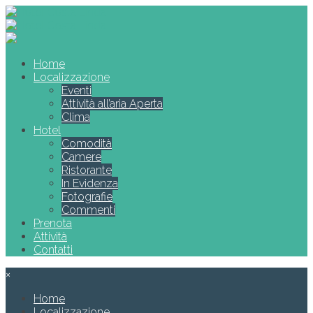
Home
Localizzazione
Eventi
Attività all’aria Aperta
Clima
Hotel
Comodità
Camere
Ristorante
In Evidenza
Fotografie
Commenti
Prenota
Attività
Contatti
×
Home
Localizzazione