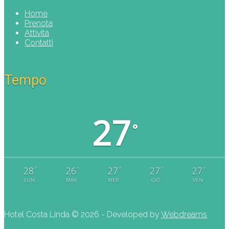
Home
Prenota
Attività
Contatti
Tempo
27
°
°
°
°
°
°
28
26
27
27
27
LUN
MAR
MER
GIO
VEN
Hotel Costa Linda ©
2026 - Developed by
Webdreams