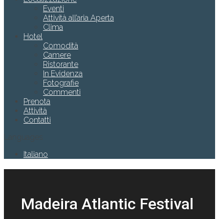
Eventi
Attività all’aria Aperta
Clima
Hotel
Comodità
Camere
Ristorante
In Evidenza
Fotografie
Commenti
Prenota
Attività
Contatti
Languages
Italiano
Madeira Atlantic Festival