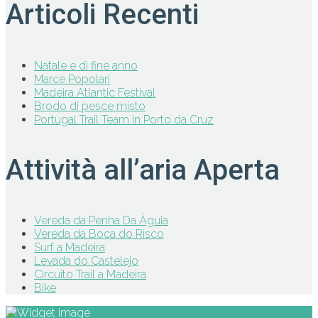
Articoli Recenti
Natale e di fine anno
Marce Popolari
Madeira Atlantic Festival
Brodo di pesce misto
Portugal Trail Team in Porto da Cruz
Attività all’aria Aperta
Vereda da Penha Da Águia
Vereda da Boca do Risco
Surf a Madeira
Levada do Castelejo
Circuito Trail a Madeira
Bike