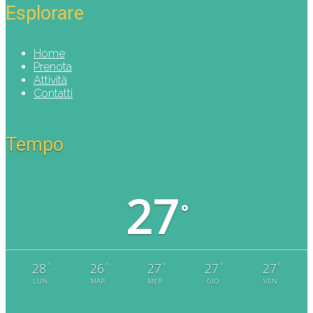
Esplorare
Home
Prenota
Attività
Contatti
Tempo
27
°
°
°
°
°
°
28
26
27
27
27
LUN
MAR
MER
GIO
VEN