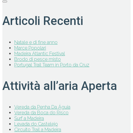
Articoli Recenti
Natale e di fine anno
Marce Popolari
Madeira Atlantic Festival
Brodo di pesce misto
Portugal Trail Team in Porto da Cruz
Attività all’aria Aperta
Vereda da Penha Da Águia
Vereda da Boca do Risco
Surf a Madeira
Levada do Castelejo
Circuito Trail a Madeira