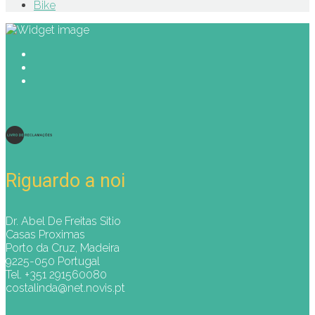
Bike
Riguardo a noi
Dr. Abel De Freitas Sitio
Casas Proximas
Porto da Cruz, Madeira
9225-050 Portugal
Tel. +351 291560080
costalinda@net.novis.pt