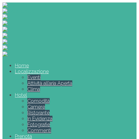
Home
Localizzazione
Eventi
Attività all’aria Aperta
Clima
Hotel
Comodità
Camere
Ristorante
In Evidenza
Fotografie
Commenti
Prenota