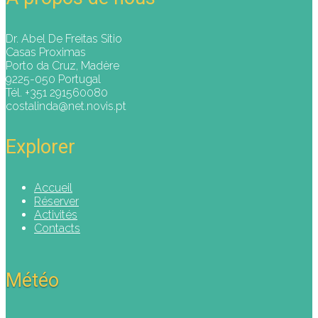
Dr. Abel De Freitas Sitio
Casas Proximas
Porto da Cruz, Madère
9225-050 Portugal
Tél. +351 291560080
costalinda@net.novis.pt
Explorer
Accueil
Réserver
Activités
Contacts
Météo