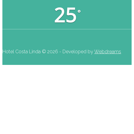
25
°
Hotel Costa Linda ©
2026 - Developed by
Webdreams