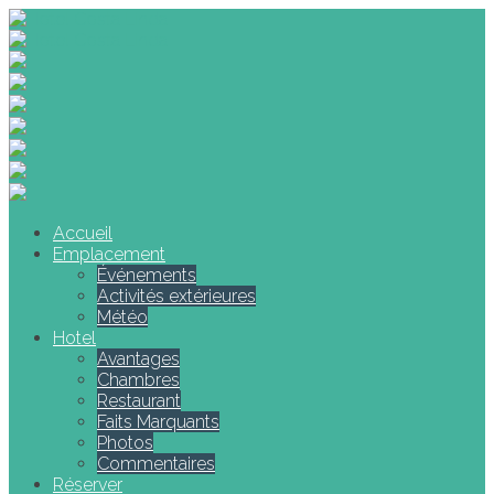
Accueil
Emplacement
Événements
Activités extérieures
Météo
Hotel
Avantages
Chambres
Restaurant
Faits Marquants
Photos
Commentaires
Réserver