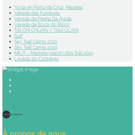
Yoga en Porto da Cruz, Madeira
Vereda das Funduras
Vereda da Penha Da Águia
Vereda da Boca do Risco
TAI CHI CHUAN / TAIJI QUAN
Surf
Sky Trail Camp 2019
Sky Trail Camp 2019
MIUT – Madeira Island Ultra Trail 2019
Levada do Castelejo
À propos de nous