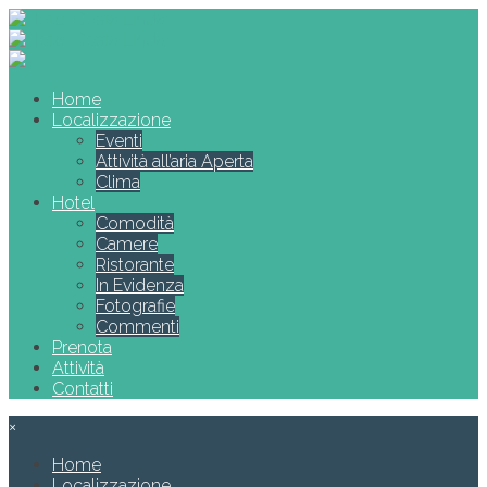
Home
Localizzazione
Eventi
Attività all’aria Aperta
Clima
Hotel
Comodità
Camere
Ristorante
In Evidenza
Fotografie
Commenti
Prenota
Attività
Contatti
×
Home
Localizzazione