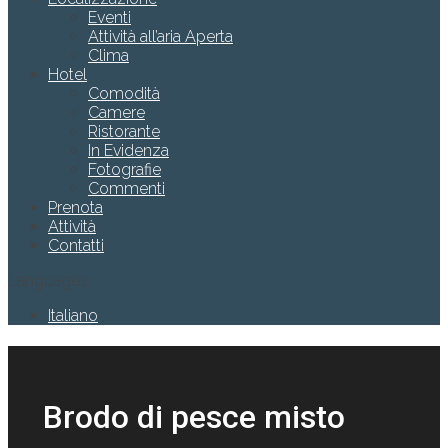
Eventi
Attività all’aria Aperta
Clima
Hotel
Comodità
Camere
Ristorante
In Evidenza
Fotografie
Commenti
Prenota
Attività
Contatti
Languages
Italiano
Brodo di pesce misto