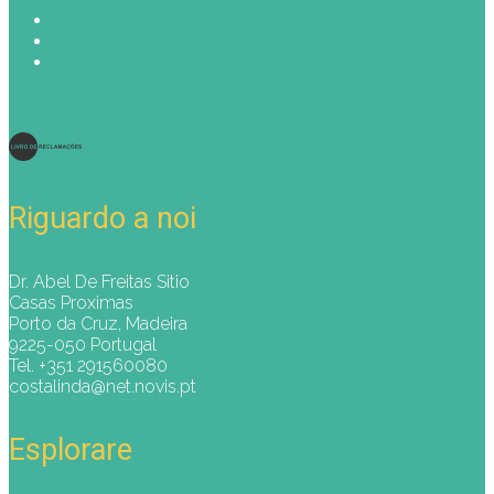
Riguardo a noi
Dr. Abel De Freitas Sitio
Casas Proximas
Porto da Cruz, Madeira
9225-050 Portugal
Tel. +351 291560080
costalinda@net.novis.pt
Esplorare