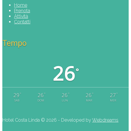
Home
Prenota
Attività
Contatti
Tempo
26
°
°
°
°
°
°
29
26
26
26
27
SAB
DOM
LUN
MAR
MER
Hotel Costa Linda ©
2026 - Developed by
Webdreams