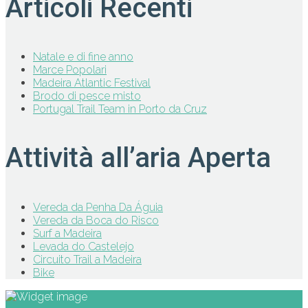
Articoli Recenti
Natale e di fine anno
Marce Popolari
Madeira Atlantic Festival
Brodo di pesce misto
Portugal Trail Team in Porto da Cruz
Attività all’aria Aperta
Vereda da Penha Da Águia
Vereda da Boca do Risco
Surf a Madeira
Levada do Castelejo
Circuito Trail a Madeira
Bike