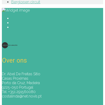
Berglopen circuit
Over ons
Dr. Abel De Freitas Sitio
Casas Proximas
Porto da Cruz, Madeira
9225-050 Portugal
Tel. +351 291560080
costalinda@net.novis.pt