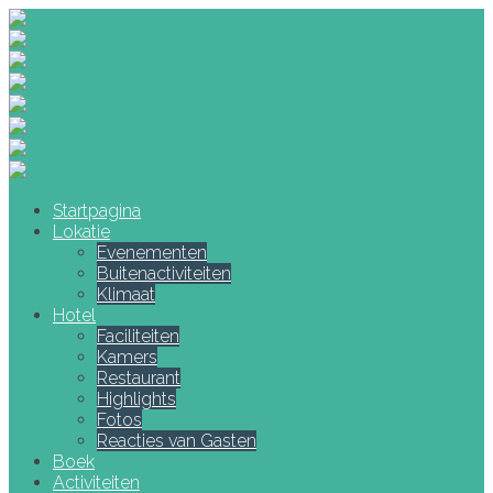
Startpagina
Lokatie
Evenementen
Buitenactiviteiten
Klimaat
Hotel
Faciliteiten
Kamers
Restaurant
Highlights
Fotos
Reacties van Gasten
Boek
Activiteiten