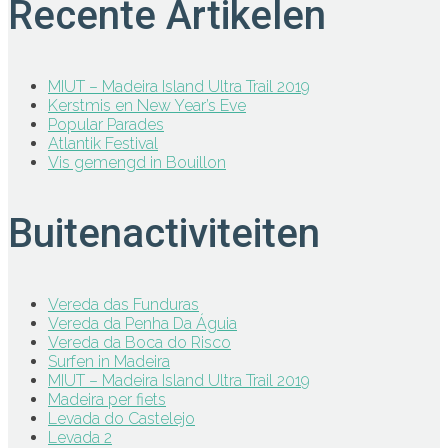
Recente Artikelen
MIUT – Madeira Island Ultra Trail 2019
Kerstmis en New Year’s Eve
Popular Parades
Atlantik Festival
Vis gemengd in Bouillon
Buitenactiviteiten
Vereda das Funduras
Vereda da Penha Da Águia
Vereda da Boca do Risco
Surfen in Madeira
MIUT – Madeira Island Ultra Trail 2019
Madeira per fiets
Levada do Castelejo
Levada 2