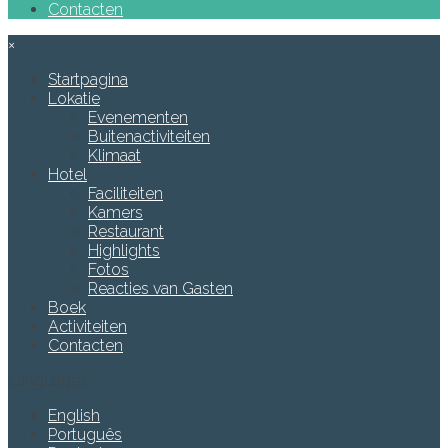
Contacten
×
Startpagina
Lokatie
Evenementen
Buitenactiviteiten
Klimaat
Hotel
Faciliteiten
Kamers
Restaurant
Highlights
Fotos
Reacties van Gasten
Boek
Activiteiten
Contacten
Languages
English
Português