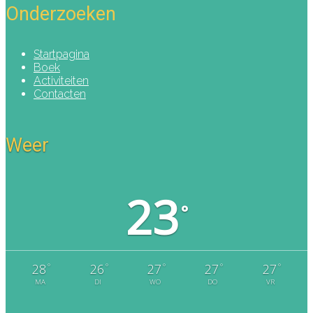
Onderzoeken
Startpagina
Boek
Activiteiten
Contacten
Weer
23
°
°
°
°
°
°
28
26
27
27
27
MA
DI
WO
DO
VR