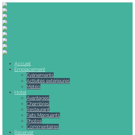
Accueil
Emplacement
Événements
Activités extérieures
Météo
Hotel
Avantages
Chambres
Restaurant
Faits Marquants
Photos
Commentaires
Réserver