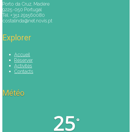
Porto da Cruz, Madère
9225-050 Portugal
Tél. +351 291560080
costalinda@net.novis.pt
Explorer
Accueil
Réserver
Activités
Contacts
Météo
25
°