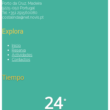
Porto da Cruz, Madeira
9225-050 Portugal
Tel. +351 291560080
costalinda@net.novis.pt
Explora
Inicio
Reserva
Actividades
Contactos
Tiempo
24
°