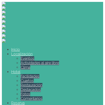
Inicio
Localización
Eventos
Actividades al aire libre
Clima
Hotel
Facilidades
Cuartos
Restauración
Destacados
Fotos
Comentarios
Reserva