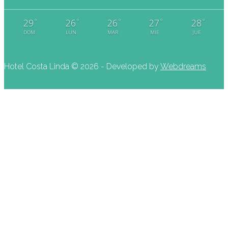
°
°
°
°
°
29
26
26
27
28
DOM
LUN
MAR
MIE
JUE
Hotel Costa Linda ©
2026 - Developed by
Webdreams