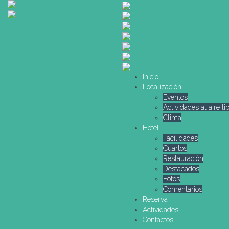
Inicio
Localización
Eventos
Actividades al aire li
Clima
Hotel
Facilidades
Cuartos
Restauración
Destacados
Fotos
Comentarios
Reserva
Actividades
Contactos