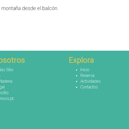
la montaña desde el balcón.
osotros
Explora
tas Sitio
Inicio
s
Reserva
Madeira
Actividades
gal
Contactos
60080
novis.pt