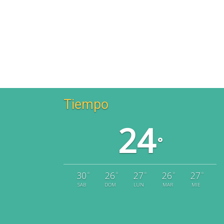
Tiempo
24
°
30
26
27
26
27
°
°
°
°
°
SAB
DOM
LUN
MAR
MIE