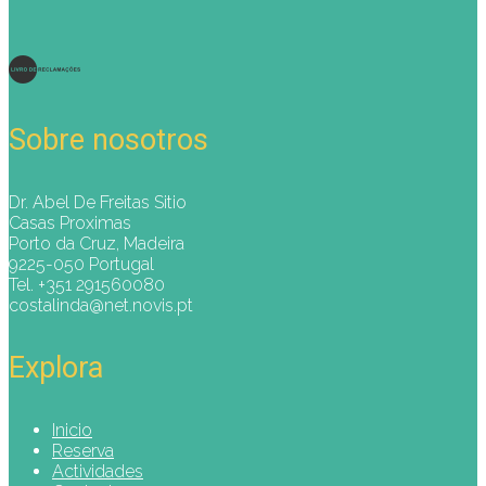
Sobre nosotros
Dr. Abel De Freitas Sitio
Casas Proximas
Porto da Cruz, Madeira
9225-050 Portugal
Tel. +351 291560080
costalinda@net.novis.pt
Explora
Inicio
Reserva
Actividades