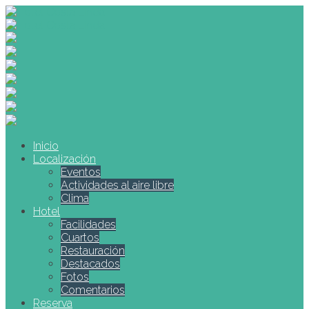
Inicio
Localización
Eventos
Actividades al aire libre
Clima
Hotel
Facilidades
Cuartos
Restauración
Destacados
Fotos
Comentarios
Reserva