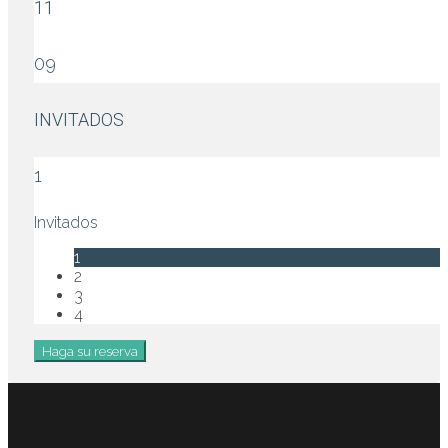
11
09
INVITADOS
1
Invitados
1
2
3
4