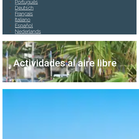
Português
Deutsch
Français
Italiano
Español
Nederlands
Actividades al aire libre