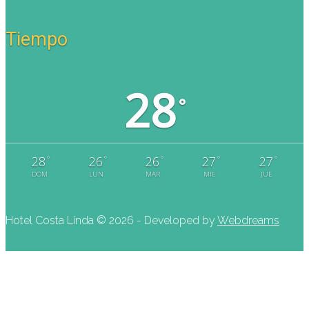
Tiempo
28
°
°
°
°
°
°
28
26
26
27
27
DOM
LUN
MAR
MIE
JUE
Hotel Costa Linda ©
2026 - Developed by
Webdreams