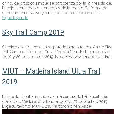
chino, de práctica simple, se caracteriza por la la mezcla del
trabajo simultaneo del cuerpo y de la mente. Su forma de
entrenamiento suave y lenta, con concentración en la...
Sigue leyendo
Sky Trail Camp 2019
Querido cliente, ¿Ya está registrado para otra edición de Sky
Trail Camp en Porto da Cruz, Madeira? Tendrá lugar los días
18, 19 y 20 de enero de 2019. No dejes pasar la oportunidad.
MIUT – Madeira Island Ultra Trail
2019
Estimado cliente, Inscríbete en la carrera de trail anual más
grande de Madeira, que tendrá lugar el 27 de abril de 2019.
Elige tu favorito: Miut, Ultra, Marathon o Mini Race.