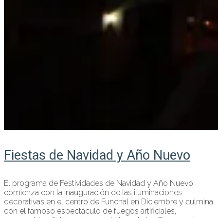
Fiestas de Navidad y Año Nuevo
El programa de Festividades de Navidad y Año Nuevo
comienza con la inauguración de las iluminaciones
decorativas en el centro de Funchal en Diciembre y culmina
con el famoso espectáculo de fuegos artificiales,