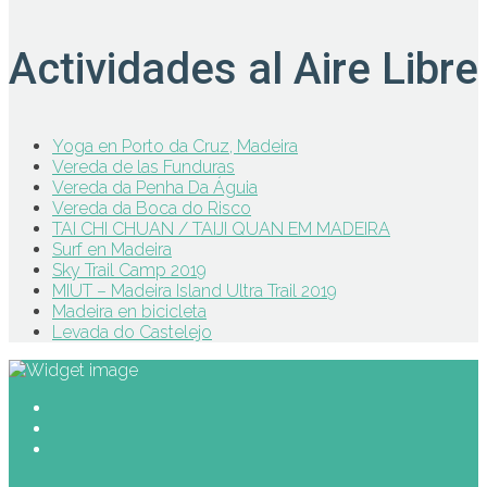
Actividades al Aire Libre
Yoga en Porto da Cruz, Madeira
Vereda de las Funduras
Vereda da Penha Da Águia
Vereda da Boca do Risco
TAI CHI CHUAN / TAIJI QUAN EM MADEIRA
Surf en Madeira
Sky Trail Camp 2019
MIUT – Madeira Island Ultra Trail 2019
Madeira en bicicleta
Levada do Castelejo