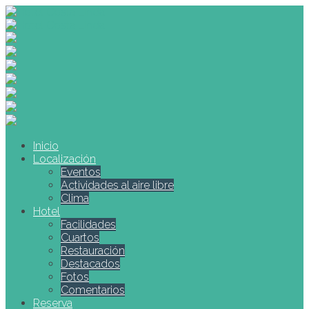
Inicio
Localización
Eventos
Actividades al aire libre
Clima
Hotel
Facilidades
Cuartos
Restauración
Destacados
Fotos
Comentarios
Reserva