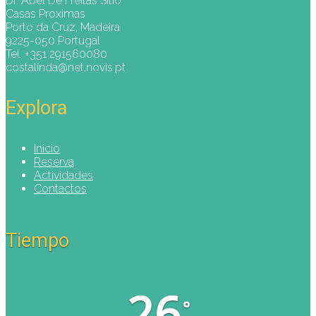
Dr. Abel De Freitas Sitio
Casas Proximas
Porto da Cruz, Madeira
9225-050 Portugal
Tel. +351 291560080
costalinda@net.novis.pt
Explora
Inicio
Reserva
Actividades
Contactos
Tiempo
26
°