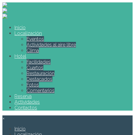
Inicio
Localización
Eventos
Actividades al aire libre
Clima
Hotel
Facilidades
Cuartos
Restauración
Destacados
Fotos
Comentarios
Reserva
Actividades
Contactos
×
Inicio
Localización