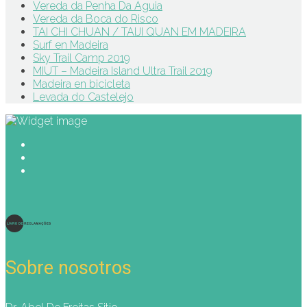
Vereda da Penha Da Águia
Vereda da Boca do Risco
TAI CHI CHUAN / TAIJI QUAN EM MADEIRA
Surf en Madeira
Sky Trail Camp 2019
MIUT – Madeira Island Ultra Trail 2019
Madeira en bicicleta
Levada do Castelejo
Sobre nosotros