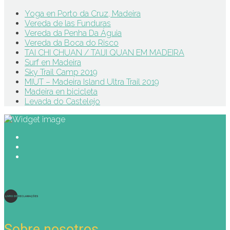
Yoga en Porto da Cruz, Madeira
Vereda de las Funduras
Vereda da Penha Da Águia
Vereda da Boca do Risco
TAI CHI CHUAN / TAIJI QUAN EM MADEIRA
Surf en Madeira
Sky Trail Camp 2019
MIUT – Madeira Island Ultra Trail 2019
Madeira en bicicleta
Levada do Castelejo
Sobre nosotros