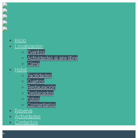
Inicio
Localización
Eventos
Actividades al aire libre
Clima
Hotel
Facilidades
Cuartos
Restauración
Destacados
Fotos
Comentarios
Reserva
Actividades
Contactos
×