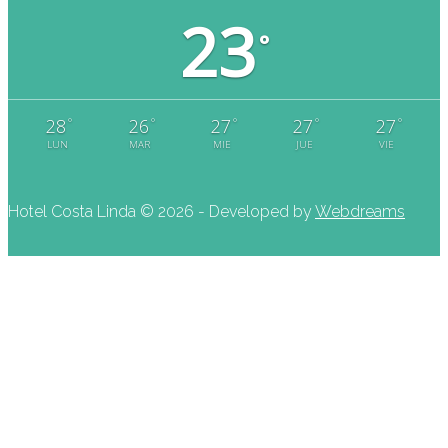
23
°
°
°
°
°
°
28
26
27
27
27
LUN
MAR
MIE
JUE
VIE
Hotel Costa Linda ©
2026 - Developed by
Webdreams