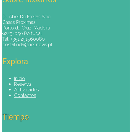
Dr. Abel De Freitas Sitio
Casas Proximas
Porto da Cruz, Madeira
9225-050 Portugal
Tel. +351 291560080
costalinda@net.novis.pt
Explora
Inicio
Reserva
Actividades
Contactos
Tiempo