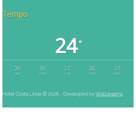
Tempo
24
°
°
°
°
°
°
30
26
27
26
27
SAB
DOM
LUN
MAR
MER
Hotel Costa Linda ©
2026 - Developed by
Webdreams