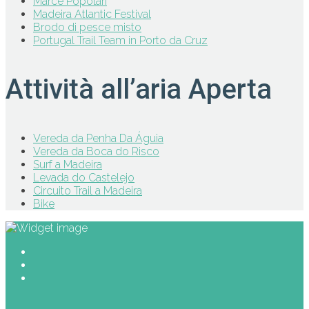
Marce Popolari
Madeira Atlantic Festival
Brodo di pesce misto
Portugal Trail Team in Porto da Cruz
Attività all’aria Aperta
Vereda da Penha Da Águia
Vereda da Boca do Risco
Surf a Madeira
Levada do Castelejo
Circuito Trail a Madeira
Bike