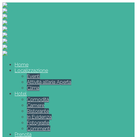
Home
Localizzazione
Eventi
Attività all’aria Aperta
Clima
Hotel
Comodità
Camere
Ristorante
In Evidenza
Fotografie
Commenti
Prenota