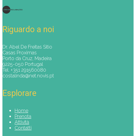
Riguardo a noi
Dr. Abel De Freitas Sitio
Casas Proximas
Porto da Cruz, Madeira
9225-050 Portugal
Tel. +351 291560080
costalinda@net.novis.pt
Esplorare
Home
Prenota
Attività
Contatti