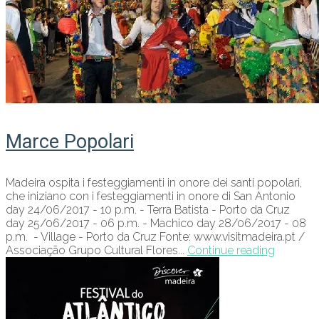
Marce Popolari
Madeira ospita i festeggiamenti in onore dei santi popolari,
che iniziano con i festeggiamenti in onore di San Antonio
day 24/06/2017 - 10 p.m. - Terra Batista - Porto da Cruz
day 25/06/2017 - 06 p.m. - Machico day 28/06/2017 - 08
p.m. - Village - Porto da Cruz Fonte: www.visitmadeira.pt /
Associação Grupo Cultural Flores...
Continue reading