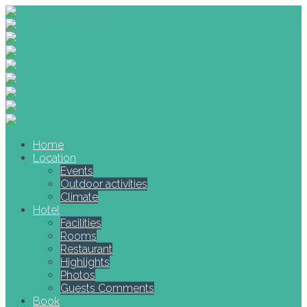
Home
Location
Events
Outdoor activities
Climate
Hotel
Facilities
Rooms
Restaurant
Highlights
Photos
Guests Comments
Book