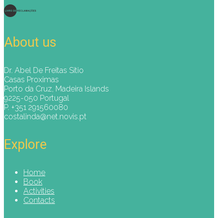
About us
Dr. Abel De Freitas Sitio
Casas Proximas
Porto da Cruz, Madeira Islands
9225-050 Portugal
P. +351 291560080
costalinda@net.novis.pt
Explore
Home
Book
Activities
Contacts