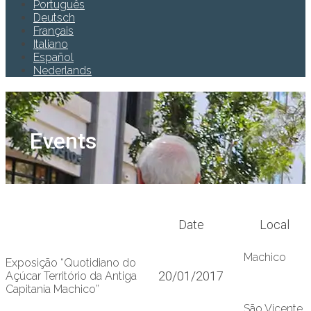
Português
Deutsch
Français
Italiano
Español
Nederlands
Events
Date
Local
Machico
Exposição “Quotidiano do
20/01/2017
Açúcar Território da Antiga
Capitania Machico”
São Vicente