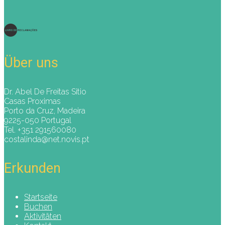
Über uns
Dr. Abel De Freitas Sitio
Casas Proximas
Porto da Cruz, Madeira
9225-050 Portugal
Tel. +351 291560080
costalinda@net.novis.pt
Erkunden
Startseite
Buchen
Aktivitäten