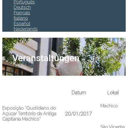
Português
Deutsch
Français
Italiano
Español
Nederlands
Veranstaltungen
Datum
Lokal
Machico
Exposição “Quotidiano do
20/01/2017
Açúcar Território da Antiga
Capitania Machico”
São Vicente