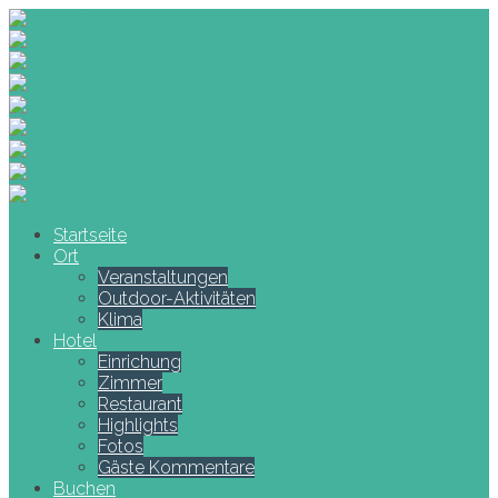
Startseite
Ort
Veranstaltungen
Outdoor-Aktivitäten
Klima
Hotel
Einrichung
Zimmer
Restaurant
Highlights
Fotos
Gäste Kommentare
Buchen