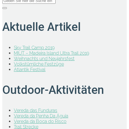
Aktuelle Artikel
Sky Trail Camp 2019
MIUT – Madeira Island Ultra Trail 2019
Weihnachts und Neujahrsfest
Volkstümliche Festzüge
Atlantik Festival
Outdoor-Aktivitäten
Vereda das Funduras
Vereda da Penha Da Águia
Vereda da Boca do Risco
Trail Strecke