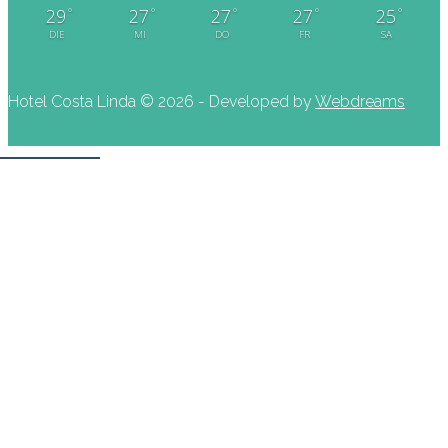
°
°
°
°
°
29
27
27
27
25
DIE
MI
DO
FR
SA
Hotel Costa Linda ©
2026 - Developed by
Webdreams