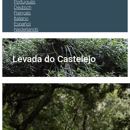
Português
Deutsch
Français
Italiano
Español
Nederlands
Levada do Castelejo