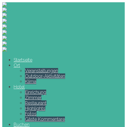
Startseite
Ort
Veranstaltungen
Outdoor-Aktivitäten
Klima
Hotel
Einrichung
Zimmer
Restaurant
Highlights
Fotos
Gäste Kommentare
Buchen