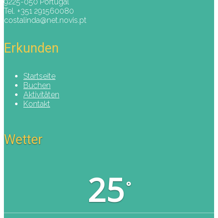
9225-050 Portugal
Tel. +351 291560080
costalinda@net.novis.pt
Erkunden
Startseite
Buchen
Aktivitäten
Kontakt
Wetter
25
°