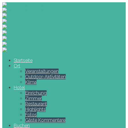
Startseite
Ort
Veranstaltungen
Outdoor-Aktivitäten
Klima
Hotel
Einrichung
Zimmer
Restaurant
Highlights
Fotos
Gäste Kommentare
Buchen