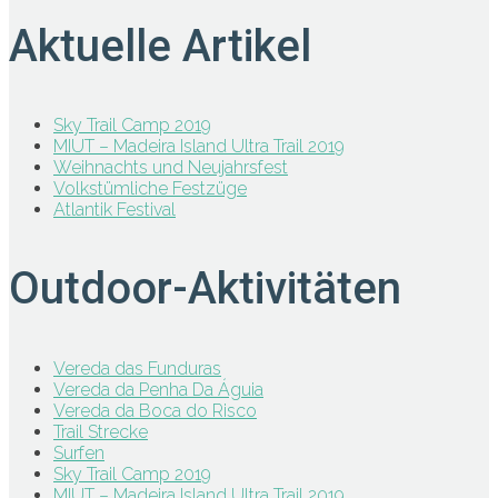
Aktuelle Artikel
Sky Trail Camp 2019
MIUT – Madeira Island Ultra Trail 2019
Weihnachts und Neujahrsfest
Volkstümliche Festzüge
Atlantik Festival
Outdoor-Aktivitäten
Vereda das Funduras
Vereda da Penha Da Águia
Vereda da Boca do Risco
Trail Strecke
Surfen
Sky Trail Camp 2019
MIUT – Madeira Island Ultra Trail 2019