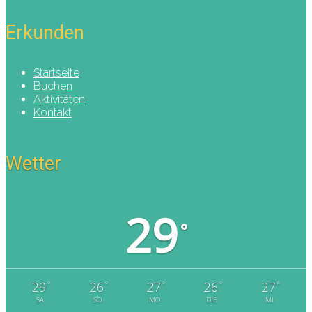
Erkunden
Startseite
Buchen
Aktivitäten
Kontakt
Wetter
29
°
°
°
°
°
°
29
26
27
26
27
SA
SO
MO
DIE
MI