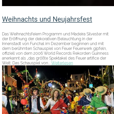
Weihnachts und Neujahrsfest
Das Weihnachtsfeiern Programm und Madeira Silvester mit
der Eröffnung der dekorativen Beleuchtung in der
Innenstadt von Funchal im Dezember beginnen und mit
dem berühmten Schauspiel von Feuer Feuerwerk gipfeln,
offiziell von dem 2006 World Records Rekorden Guinness
anerkannt als „das größte Spektakel des Feuer artifice der
Welt. Das Schauspiel von...
Weiterlesen