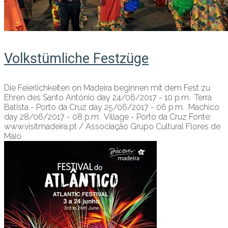
Volkstümliche Festzüge
Die Feierlichkeiten on Madeira beginnen mit dem Fest zu
Ehren des Santo António day 24/06/2017 - 10 p.m. Terra
Batista - Porto da Cruz day 25/06/2017 - 06 p.m. Machico
day 28/06/2017 - 08 p.m. Village - Porto da Cruz Fonte:
www.visitmadeira.pt / Associação Grupo Cultural Flores de
Maio