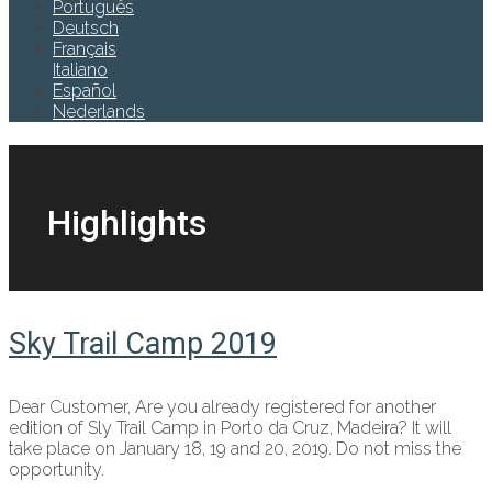
Português
Deutsch
Français
Italiano
Español
Nederlands
Highlights
Sky Trail Camp 2019
Dear Customer, Are you already registered for another
edition of Sly Trail Camp in Porto da Cruz, Madeira? It will
take place on January 18, 19 and 20, 2019. Do not miss the
opportunity.