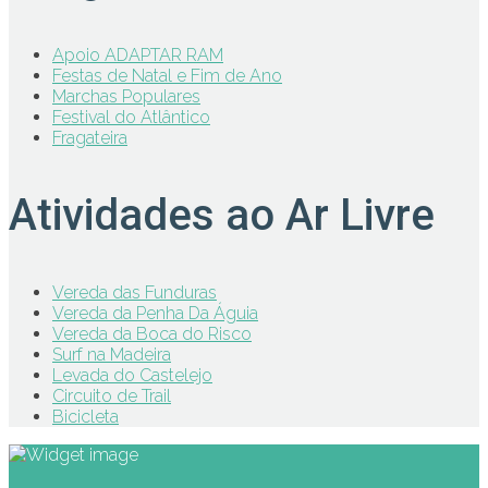
Apoio ADAPTAR RAM
Festas de Natal e Fim de Ano
Marchas Populares
Festival do Atlântico
Fragateira
Atividades ao Ar Livre
Vereda das Funduras
Vereda da Penha Da Águia
Vereda da Boca do Risco
Surf na Madeira
Levada do Castelejo
Circuito de Trail
Bicicleta