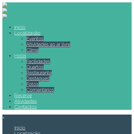
Início
Localização
Eventos
Atividades ao ar livre
Clima
Hotel
Facilidades
Quartos
Restaurante
Destaques
Fotos
Comentários
Reserve
Atividades
Contactos
×
Início
Localização