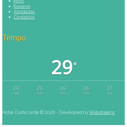
Início
Reserve
Atividades
Contactos
Tempo
29
°
°
°
°
°
°
29
25
26
26
27
SAB
DOM
SEG
TER
QUA
Hotel Costa Linda ©
2026 - Developed by
Webdreams