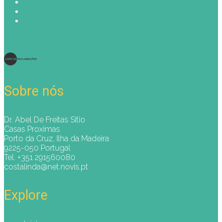
Sobre nós
Dr. Abel De Freitas Sitio
Casas Proximas
Porto da Cruz, Ilha da Madeira
9225-050 Portugal
Tel. +351 291560080
costalinda@net.novis.pt
Explore