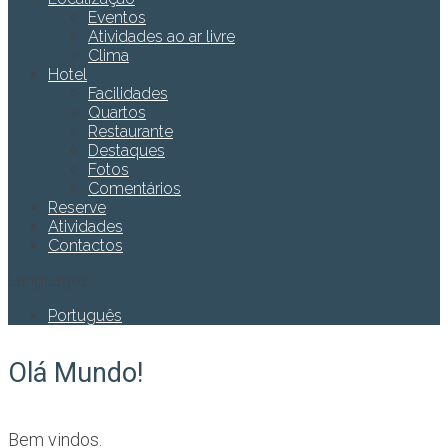
Eventos
Atividades ao ar livre
Clima
Hotel
Facilidades
Quartos
Restaurante
Destaques
Fotos
Comentários
Reserve
Atividades
Contactos
Languages
Português
Olá Mundo!
Bem vindos.