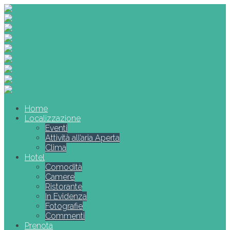
Home
Localizzazione
Eventi
Attività all’aria Aperta
Clima
Hotel
Comodità
Camere
Ristorante
In Evidenza
Fotografie
Commenti
Prenota