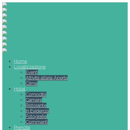
Home
Localizzazione
Eventi
Attività all’aria Aperta
Clima
Hotel
Comodità
Camere
Ristorante
In Evidenza
Fotografie
Commenti
Prenota