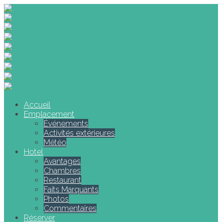
Accueil
Emplacement
Événements
Activités extérieures
Météo
Hotel
Avantages
Chambres
Restaurant
Faits Marquants
Photos
Commentaires
Réserver