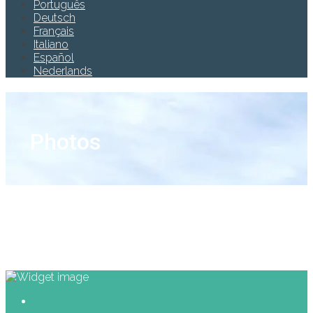
Português
Deutsch
Français
Italiano
Español
Nederlands
Photos